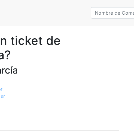
n ticket de
a?
rcía
r
er