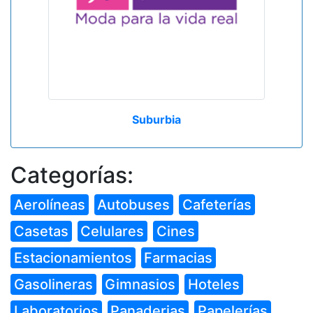
Suburbia
Categorías:
Aerolíneas
Autobuses
Cafeterías
Casetas
Celulares
Cines
Estacionamientos
Farmacias
Gasolineras
Gimnasios
Hoteles
Laboratorios
Panaderias
Papelerías