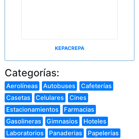
KEPACREPA
Categorías:
Aerolíneas
Autobuses
Cafeterías
Casetas
Celulares
Cines
Estacionamientos
Farmacias
Gasolineras
Gimnasios
Hoteles
Laboratorios
Panaderias
Papelerías