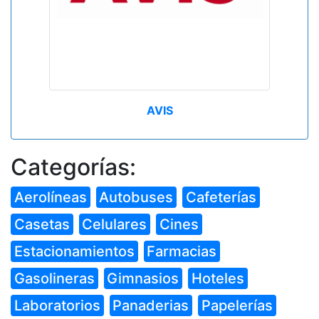
AVIS
Categorías:
Aerolíneas
Autobuses
Cafeterías
Casetas
Celulares
Cines
Estacionamientos
Farmacias
Gasolineras
Gimnasios
Hoteles
Laboratorios
Panaderias
Papelerías